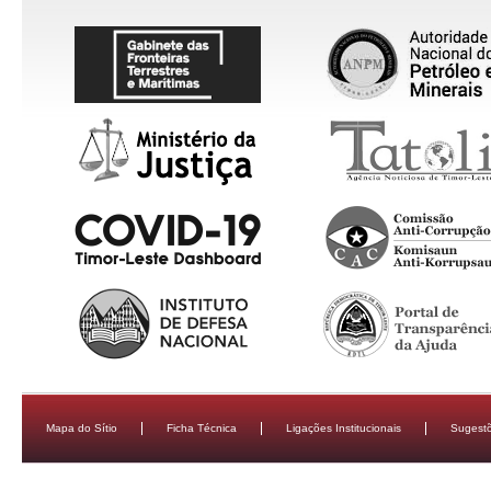
Mapa do Sítio
Ficha Técnica
Ligações Institucionais
Sugestõ