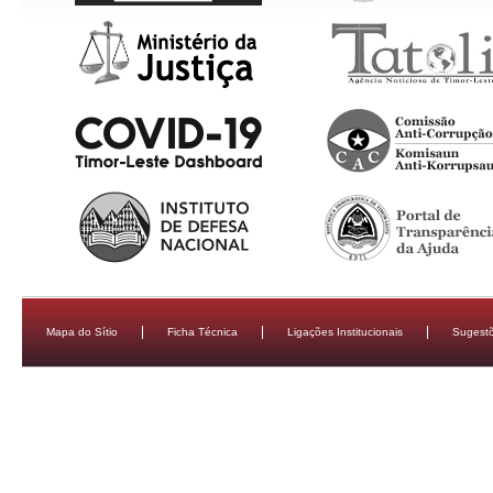
Mapa do Sítio
Ficha Técnica
Ligações Institucionais
Sugestõ