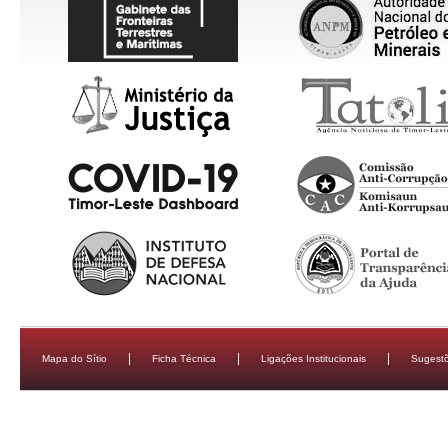
Mapa do Sítio
Ficha Técnica
Ligações Institucionais
Sugestõ