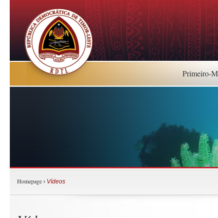
Primeiro-Mi
Homepage
›
Vídeos