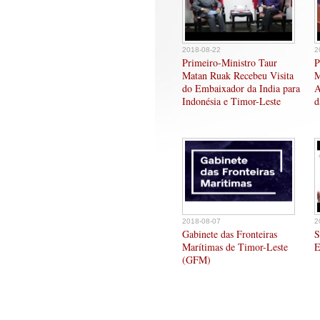
2018-08-22
2
Primeiro-Ministro Taur
P
Matan Ruak Recebeu Visita
M
do Embaixador da India para
A
Indonésia e Timor-Leste
d
2018-08-07
2
Gabinete das Fronteiras
S
Marítimas de Timor-Leste
E
(GFM)