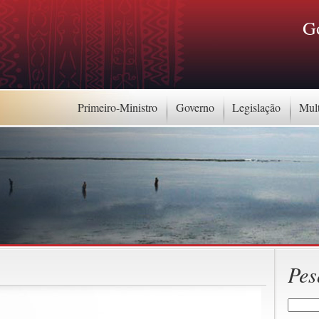
G
Primeiro-Ministro
Governo
Legislação
Mul
Pes