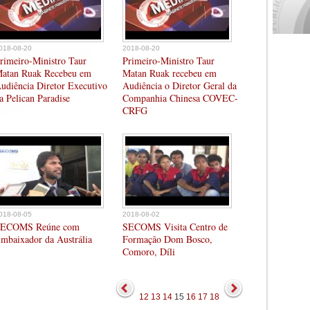
018-08-20
2018-08-20
rimeiro-Ministro Taur
Primeiro-Ministro Taur
atan Ruak Recebeu em
Matan Ruak recebeu em
udiência Diretor Executivo
Audiência o Diretor Geral da
a Pelican Paradise
Companhia Chinesa COVEC-
CRFG
018-08-05
2018-08-02
ECOMS Reúne com
SECOMS Visita Centro de
mbaixador da Austrália
Formação Dom Bosco,
Comoro, Díli
12
13
14
15
16
17
18