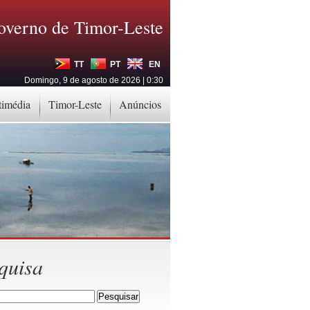
overno de Timor-Leste
TT
PT
EN
Domingo, 9 de agosto de 2026 | 0:30
timédia
Timor-Leste
Anúncios
quisa