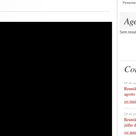
Pesquisa
Ag
Sem resul
Co
05 de a
Reuniã
agosto
ver mai
29 de j
Reuniã
julho 
ver mai