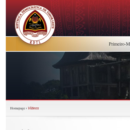
Primeiro-Mi
Homepage
›
Vídeos