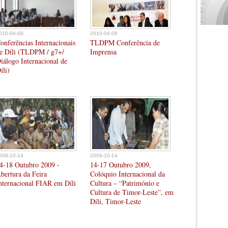
010-04-09
2010-04-08
onferências Internacionais
TLDPM Conferência de
e Díli (TLDPM / g7+/
Imprensa
iálogo Internacional de
íli)
009-10-14
2009-10-14
4-18 Outubro 2009 -
14-17 Outubro 2009,
bertura da Feira
Colóquio Internacional da
nternacional FIAR em Díli
Cultura – “Património e
Cultura de Timor-Leste”, em
Díli, Timor-Leste