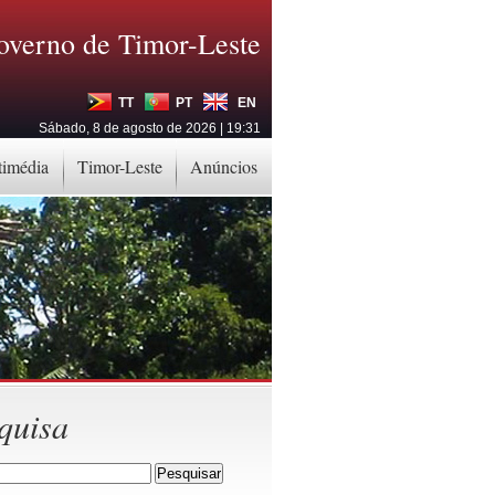
overno de Timor-Leste
TT
PT
EN
Sábado, 8 de agosto de 2026 | 19:31
timédia
Timor-Leste
Anúncios
quisa