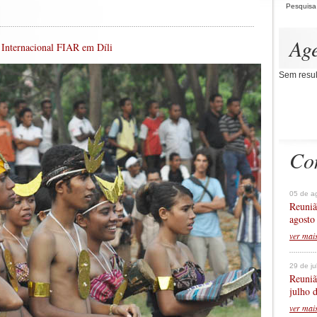
Pesquisa
Ag
 Internacional FIAR em Díli
Sem resul
Co
05 de a
Reuniã
agosto
ver mai
29 de j
Reuniã
julho 
ver mai