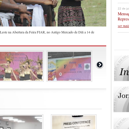
22 de j
Mensag
Repres
ver mai
Leste na Abertura da Feira FIAR, no Antigo Mercado de Dili a 14 de