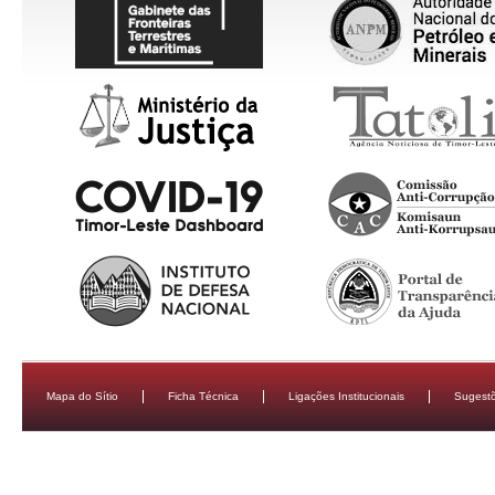
Mapa do Sítio
Ficha Técnica
Ligações Institucionais
Sugestõ