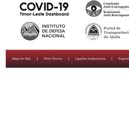
Mapa do Sítio
Ficha Técnica
Ligações Institucionais
Sugestõ