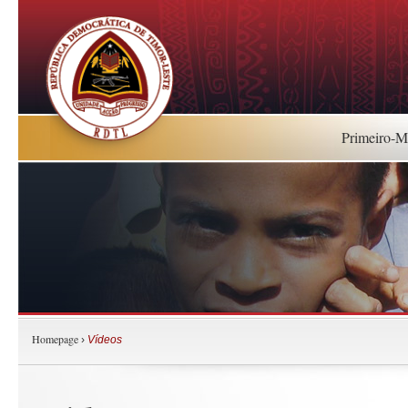
Primeiro-Mi
Homepage
›
Vídeos