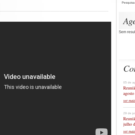
Pesquisa
Ag
Sem resul
Co
05 de a
Reuniã
agosto
ver mai
29 de j
Reuniã
julho 
ver mai