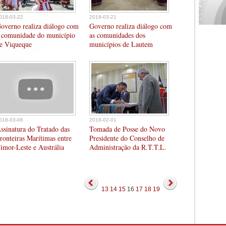
018-03-22
2018-03-21
overno realiza diálogo com
Governo realiza diálogo com
 comunidade do município
as comunidades dos
e Viqueque
municípios de Lautem
018-03-06
2018-02-01
ssinatura do Tratado das
Tomada de Posse do Novo
ronteiras Marítimas entre
Presidente do Conselho de
imor-Leste e Austrália
Administração da R.T.T.L.
13
14
15
16
17
18
19