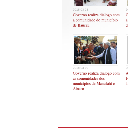
2018-03-23
2
Governo realiza diálogo com
G
a comunidade do município
a
de Baucau
d
2018-03-09
2
Governo realiza diálogo com
A
as comunidades dos
F
municípios de Manufahi e
T
Ainaro