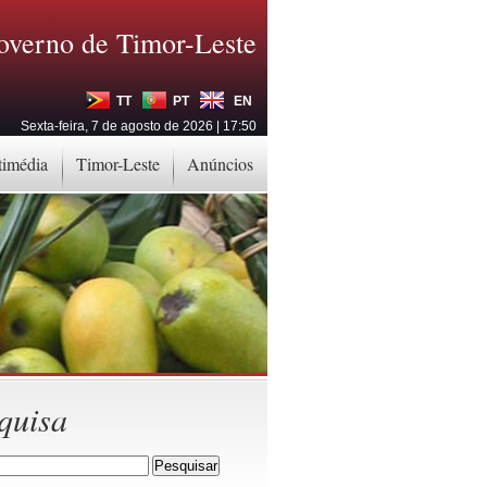
overno de Timor-Leste
TT
PT
EN
Sexta-feira, 7 de agosto de 2026 | 17:50
timédia
Timor-Leste
Anúncios
quisa