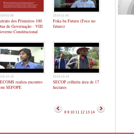
019-01-08
2018-11-30
etrato dos Primeiros 100
Foka ba Futuru (Foco no
ias de Governação - VIII
futuro)
overno Constitucional
018-10-19
2018-10-18
ECOMS realiza encontro
SECOP colheita área de 17
om SEFOPE
hectares
8
9
10
11
12
13
14