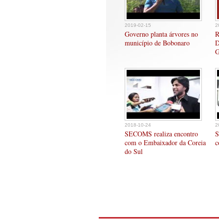
2019-02-15
2
Governo planta árvores no
R
município de Bobonaro
D
G
2018-10-24
2
SECOMS realiza encontro
S
com o Embaixador da Coreia
c
do Sul