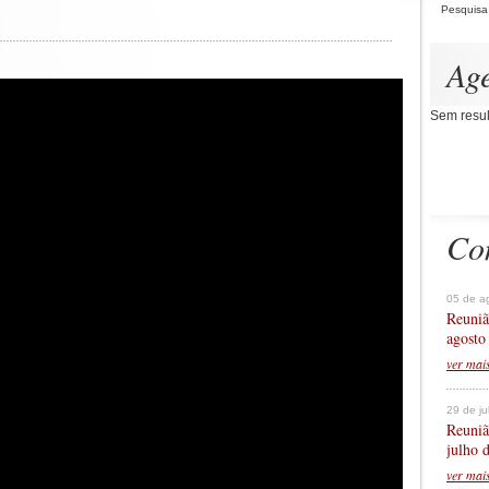
Pesquisa
Ag
Sem resul
Co
05 de a
Reuniã
agosto
ver mai
29 de j
Reuniã
julho 
ver mai