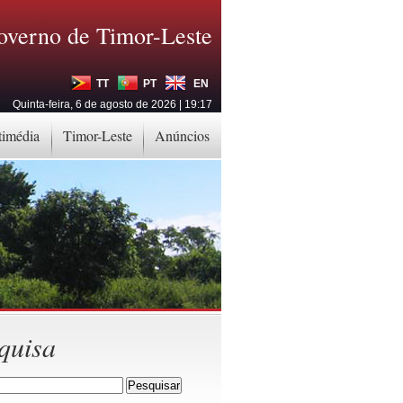
overno de Timor-Leste
TT
PT
EN
Quinta-feira, 6 de agosto de 2026 | 19:17
timédia
Timor-Leste
Anúncios
quisa