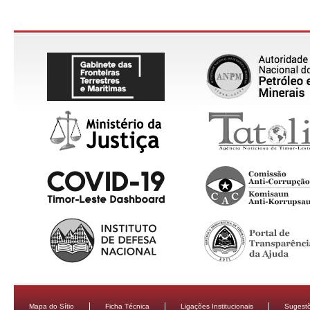
Mapa do Sítio
Ficha Técnica
Ligações Institucionais
Sugestõ