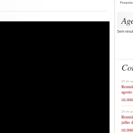
Pesquisa
Ag
Sem resul
Co
05 de a
Reuniã
agosto
ver mai
29 de j
Reuniã
julho 
ver mai