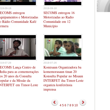
019-09-18
2019-09-18
ECOMS entregou
SECOMS entregou 16
quipamentos e Motorizadas
Motorizadas ao Radio
o Rádio Comunidade Kafé
Comunidade em 12
rmera
Município
019-07-26
2019-07-26
ECOMS Lança Centro de
Komisaun Organizadora ba
edia para as comemorações
komemorasaun tinan 20
os 20 anos da Consulta
Konsulta Popular no Misaun
opular e da Missão da
INTERFET iha Timor-Leste
NTERFET em Timor-Leste
organiza konferénsia
imprensa
4
5
6
7
8
9
10