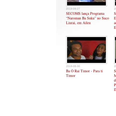
2019-09-27
2
SECOMS lança Programa
S
“Naroman Ba Suku” no Suco
E
Liurai, em Aileu
a
E
2019-08-30
2
Ba Ó Rai Timor - Para ti
S
Timor
M
d
P
I