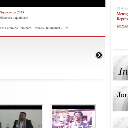
22 de j
 Orçamentais 2019
Mensag
iciência e qualidade
Repres
ver mai
prensa kona-ba Seminariu Jornada Orsamental 2019