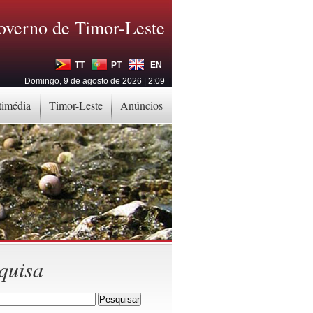
overno de Timor-Leste
TT
PT
EN
Domingo, 9 de agosto de 2026 | 2:09
timédia
Timor-Leste
Anúncios
quisa