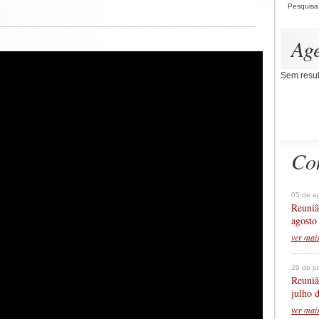
Pesquisa
Ag
Sem resul
Co
05 de a
Reuniã
agosto
ver mai
29 de j
Reuniã
julho 
ver mai