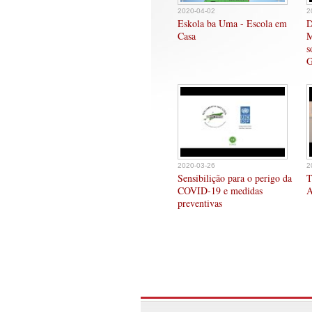
2020-04-02
2
Eskola ba Uma - Escola em
D
Casa
M
s
G
2020-03-26
2
Sensibilição para o perigo da
T
COVID-19 e medidas
A
preventivas