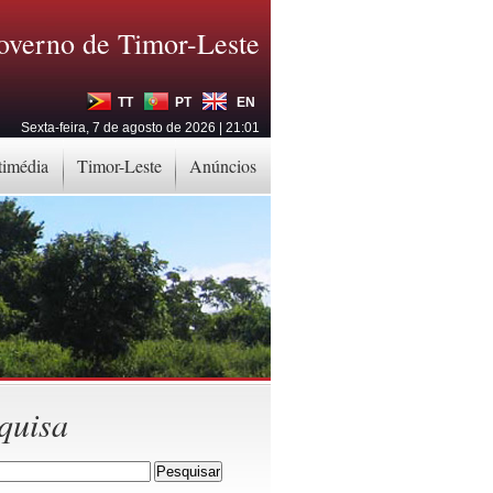
overno de Timor-Leste
TT
PT
EN
Sexta-feira, 7 de agosto de 2026 | 21:01
timédia
Timor-Leste
Anúncios
quisa