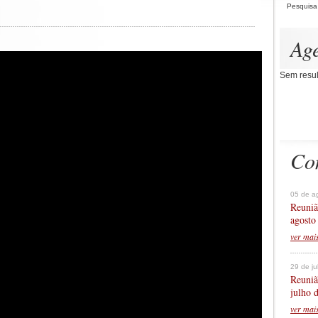
Pesquisa
Ag
Sem resul
Co
05 de a
Reuniã
agosto
ver mai
29 de j
Reuniã
julho 
ver mai