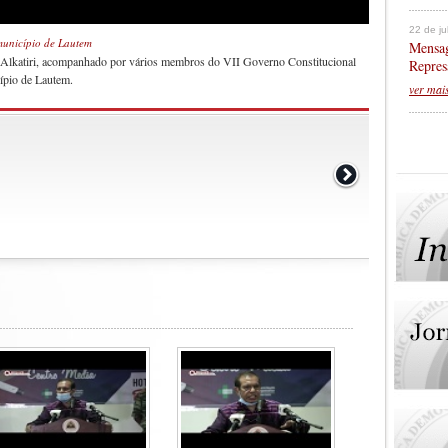
22 de j
município de Lautem
Mensag
 Alkatiri, acompanhado por vários membros do VII Governo Constitucional
Repres
ípio de Lautem.
ver mai