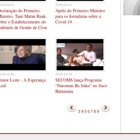
020-04-01
2020-04-01
eclaração do Primeiro-
Apelo do Primeiro-Ministro
inistro, Taur Matan Ruak,
para os Jornalistas sobre a
obre o Estabelecimento do
Covid-19
abinete de Gestão de Crise
019-10-30
2019-10-18
imor Leste - A Esperança
SECOMS lança Programa
zul
“Naroman Ba Suku” no Suco
Batumanu
3
4
5
6
7
8
9