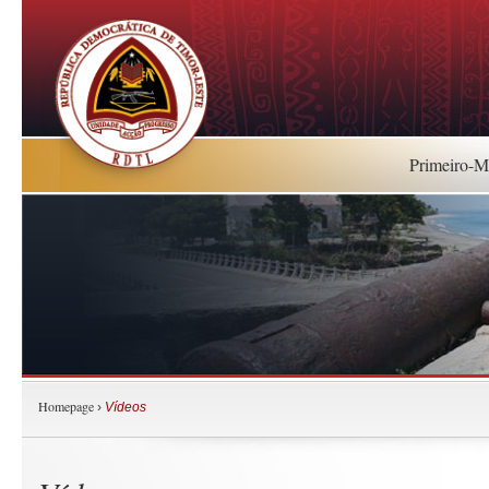
Primeiro-Mi
Homepage
›
Vídeos