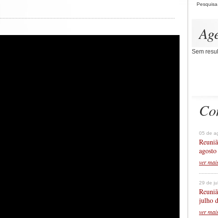
Pesquisa
Ag
Sem resul
Co
05 de a
Reuniã
agosto
ver mai
29 de j
Reuniã
julho 
ver mai