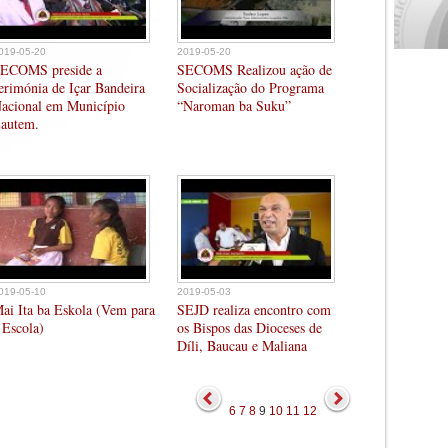
019-05-20
2019-05-20
ECOMS preside a
SECOMS Realizou ação de
erimónia de Içar Bandeira
Socialização do Programa
acional em Município
“Naroman ba Suku”
autem.
019-05-10
2019-05-03
ai Ita ba Eskola (Vem para
SEJD realiza encontro com
 Escola)
os Bispos das Dioceses de
Díli, Baucau e Maliana
6
7
8
9
10
11
12