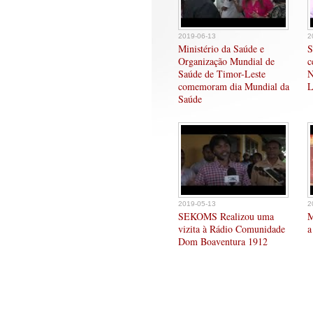
2019-06-13
2
Ministério da Saúde e
S
Organização Mundial de
c
Saúde de Timor-Leste
N
comemoram dia Mundial da
L
Saúde
2019-05-13
2
SEKOMS Realizou uma
M
vizita à Rádio Comunidade
a
Dom Boaventura 1912