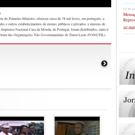
22 de j
s
Mensag
e do Primeiro-Ministro, ofereceu cerca de 78 mil livros, em português, a
Repres
dades e outros estabelecimentos de ensino, públicos e privados, e museus de
ver mai
a Imprensa Nacional Casa da Moeda, de Portugal, foram distribuídos, entre 6
o Fórum das Organizações Não Governamentais de Timor-Leste (FONGTIL).