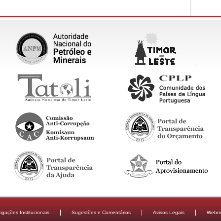
igações Institucionais
Sugestões e Comentários
Avisos Legais
Webma