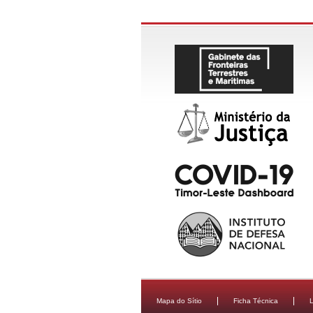
Mapa do Sítio
Ficha Técnica
L