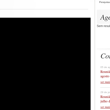
Pesquisa
Ag
Sem resul
Co
05 de a
Reuniã
agosto
ver mai
29 de j
Reuniã
julho 
ver mai