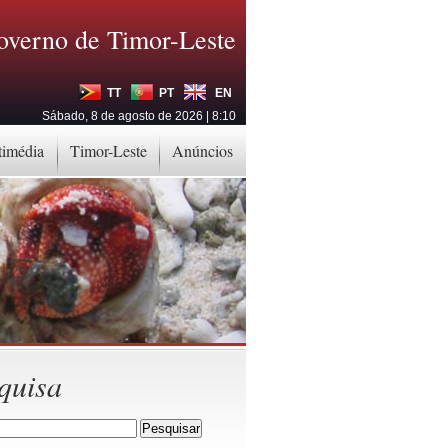
overno de Timor-Leste
TT
PT
EN
Sábado, 8 de agosto de 2026 | 8:10
timédia
Timor-Leste
Anúncios
quisa