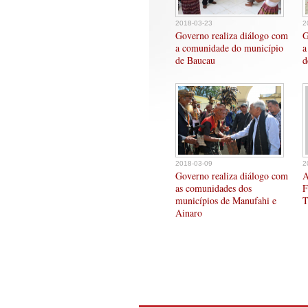
2018-03-23
2
Governo realiza diálogo com
G
a comunidade do município
a
de Baucau
d
2018-03-09
2
Governo realiza diálogo com
A
as comunidades dos
F
municípios de Manufahi e
T
Ainaro