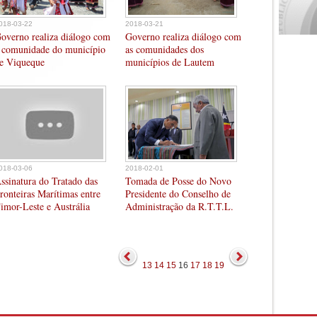
018-03-22
2018-03-21
overno realiza diálogo com
Governo realiza diálogo com
 comunidade do município
as comunidades dos
e Viqueque
municípios de Lautem
018-03-06
2018-02-01
ssinatura do Tratado das
Tomada de Posse do Novo
ronteiras Marítimas entre
Presidente do Conselho de
imor-Leste e Austrália
Administração da R.T.T.L.
13
14
15
16
17
18
19