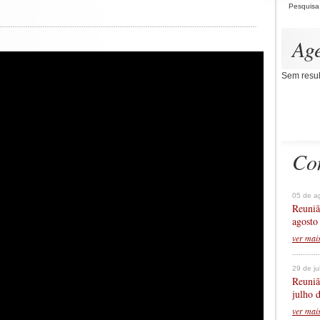
Pesquisa
Ag
Sem resul
Co
05 de a
Reuniã
agosto
ver mai
29 de j
Reuniã
julho 
ver mai