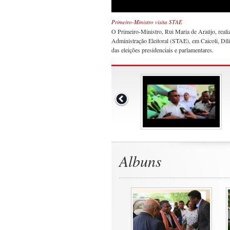
Primeiro-Ministro visita STAE
O Primeiro-Ministro, Rui Maria de Araújo, realiz
Administração Eleitoral (STAE), em Caicoli, Díli, 
das eleições presidenciais e parlamentares.
Albuns