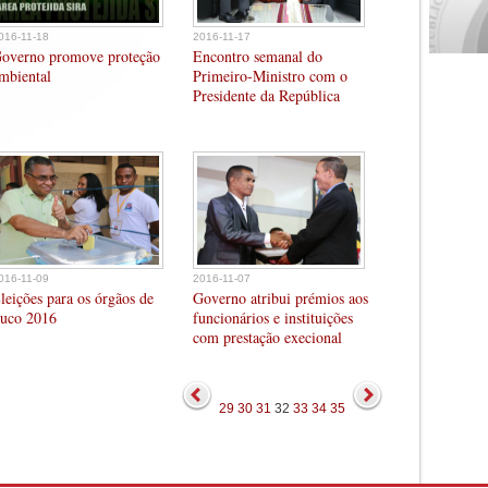
016-11-18
2016-11-17
overno promove proteção
Encontro semanal do
mbiental
Primeiro-Ministro com o
Presidente da República
016-11-09
2016-11-07
leições para os órgãos de
Governo atribui prémios aos
uco 2016
funcionários e instituições
com prestação execional
29
30
31
32
33
34
35