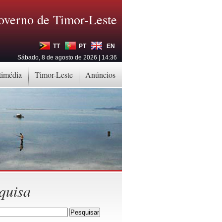
overno de Timor-Leste
TT
PT
EN
Sábado, 8 de agosto de 2026 | 14:36
timédia
Timor-Leste
Anúncios
quisa