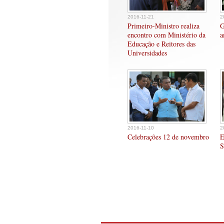
2016-11-21
2
Primeiro-Ministro realiza
G
encontro com Ministério da
a
Educação e Reitores das
Universidades
2016-11-10
2
Celebrações 12 de novembro
E
S