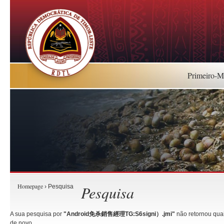
Primeiro-Mi
Homepage
Pesquisa
› Pesquisa
A sua pesquisa por
"Android免杀銷售經理TG:S6signi）.jmi"
não retornou quai
de novo.