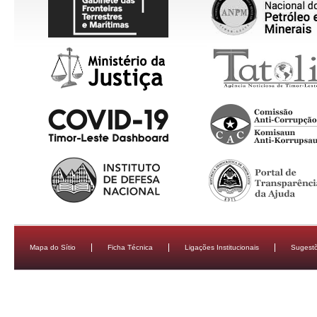
Mapa do Sítio
Ficha Técnica
Ligações Institucionais
Sugestõ