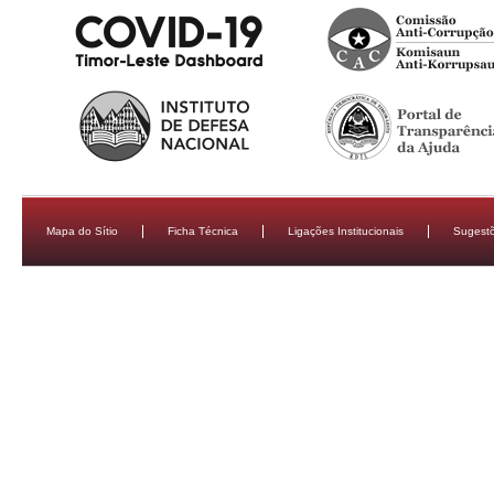
Mapa do Sítio
Ficha Técnica
Ligações Institucionais
Sugestõ