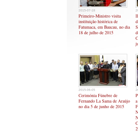
2015-07-18
2
Primeiro-Ministro visita
I
instituição histórica de
d
Fatumaca, em Baucau, no dia
S
18 de julho de 2015
d
C
j
2015-06-05
2
Cerimónia Fúnebre de
P
Fernando La Sama de Araújo
a
no dia 5 de junho de 2015
F
N
N
C
2