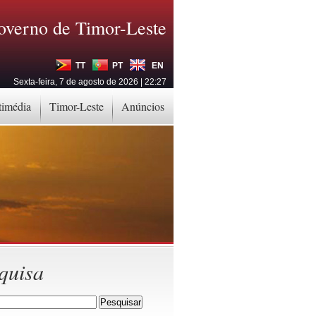
overno de Timor-Leste
TT
PT
EN
Sexta-feira, 7 de agosto de 2026 | 22:27
timédia
Timor-Leste
Anúncios
quisa