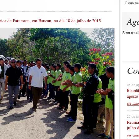
Pesquisa
Ag
tórica de Fatumaca, em Baucau, no dia 18 de julho de 2015
Sem resul
Co
05 de a
Reuniã
agosto
ver mai
29 de j
Reuniã
julho 
ver mai