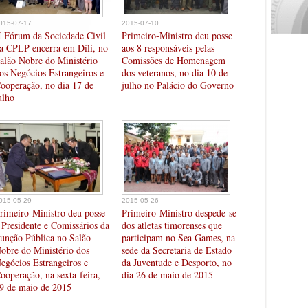
015-07-17
2015-07-10
I Fórum da Sociedade Civil
Primeiro-Ministro deu posse
a CPLP encerra em Díli, no
aos 8 responsáveis pelas
alão Nobre do Ministério
Comissões de Homenagem
os Negócios Estrangeiros e
dos veteranos, no dia 10 de
ooperação, no dia 17 de
julho no Palácio do Governo
ulho
015-05-29
2015-05-26
rimeiro-Ministro deu posse
Primeiro-Ministro despede-se
 Presidente e Comissários da
dos atletas timorenses que
unção Pública no Salão
participam no Sea Games, na
obre do Ministério dos
sede da Secretaria de Estado
egócios Estrangeiros e
da Juventude e Desporto, no
ooperação, na sexta-feira,
dia 26 de maio de 2015
9 de maio de 2015