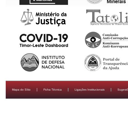
Mapa do Sítio
Ficha Técnica
Ligações Institucionais
Sugestõ