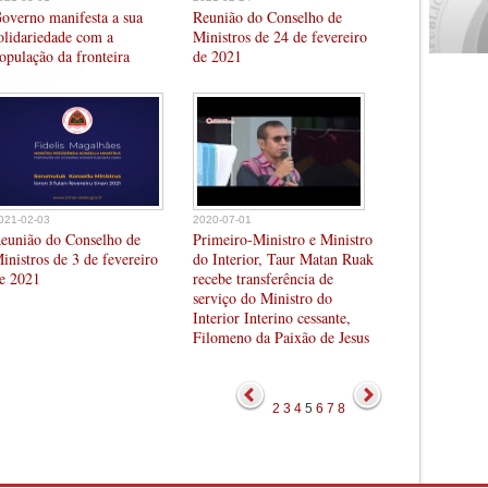
overno manifesta a sua
Reunião do Conselho de
olidariedade com a
Ministros de 24 de fevereiro
opulação da fronteira
de 2021
021-02-03
2020-07-01
eunião do Conselho de
Primeiro-Ministro e Ministro
inistros de 3 de fevereiro
do Interior, Taur Matan Ruak
e 2021
recebe transferência de
serviço do Ministro do
Interior Interino cessante,
Filomeno da Paixão de Jesus
2
3
4
5
6
7
8