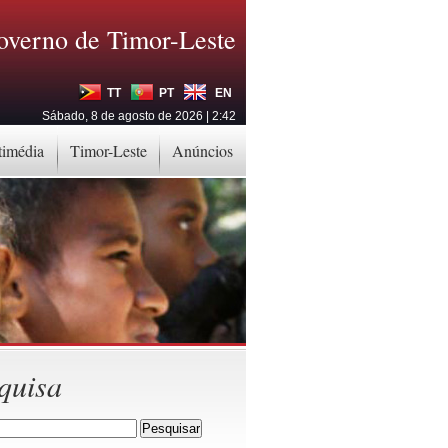
overno de Timor-Leste
TT
PT
EN
Sábado, 8 de agosto de 2026 | 2:42
timédia
Timor-Leste
Anúncios
quisa