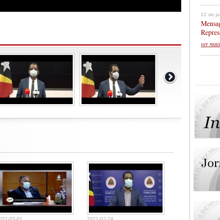
22 de j
Mensag
Repres
ver mai
021-03-01
2021-02-24