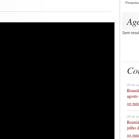
Pesquisa
Ag
Sem resul
Co
05 de a
Reuniã
agosto
ver mai
29 de j
Reuniã
julho 
ver mai