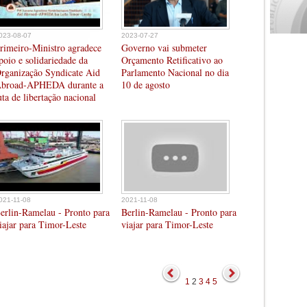
023-08-07
2023-07-27
rimeiro-Ministro agradece
Governo vai submeter
poio e solidariedade da
Orçamento Retificativo ao
rganização Syndicate Aid
Parlamento Nacional no dia
broad-APHEDA durante a
10 de agosto
uta de libertação nacional
021-11-08
2021-11-08
erlin-Ramelau - Pronto para
Berlin-Ramelau - Pronto para
iajar para Timor-Leste
viajar para Timor-Leste
1
2
3
4
5