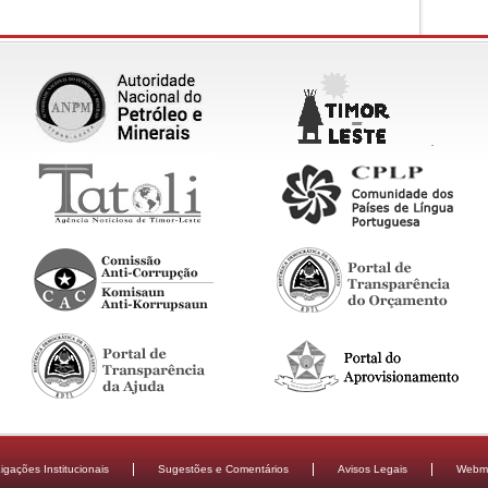
igações Institucionais
Sugestões e Comentários
Avisos Legais
Webma