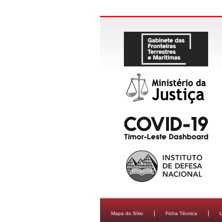
Mapa do Sítio
Ficha Técnica
L