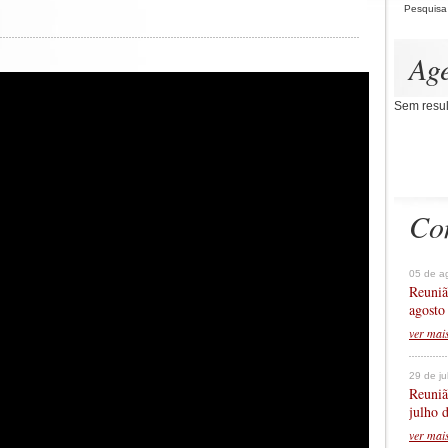
Pesquisa
Ag
Sem resul
Co
05 de a
Reuniã
agosto
ver mai
29 de j
Reuniã
julho 
ver mai