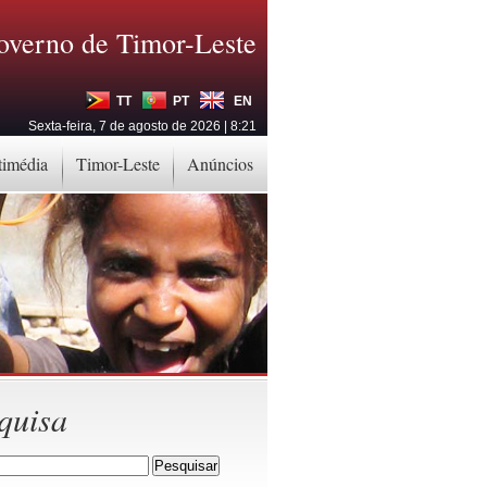
overno de Timor-Leste
TT
PT
EN
Sexta-feira, 7 de agosto de 2026 | 8:21
timédia
Timor-Leste
Anúncios
quisa