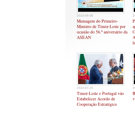
2023-08-08
2
Mensagem do Primeiro-
P
Ministro de Timor-Leste por
a
ocasião do 56.º aniversário da
O
ASEAN
A
l
2023-07-25
2
Timor-Leste e Portugal vão
B
Estabelecer Acordo de
v
Cooperação Estratégico