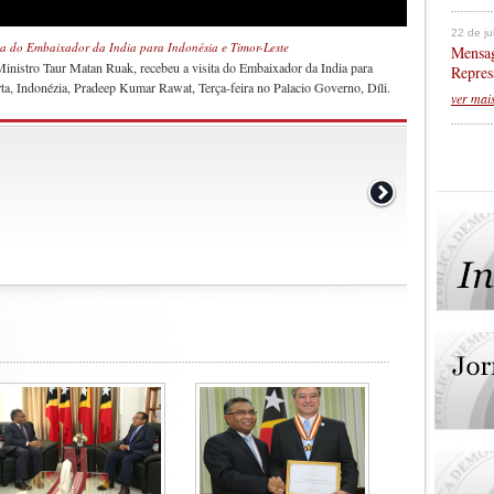
22 de j
ta do Embaixador da India para Indonésia e Timor-Leste
Mensag
Ministro Taur Matan Ruak, recebeu a visita do Embaixador da India para
Repres
ta, Indonézia, Pradeep Kumar Rawat, Terça-feira no Palacio Governo, Díli.
ver mai