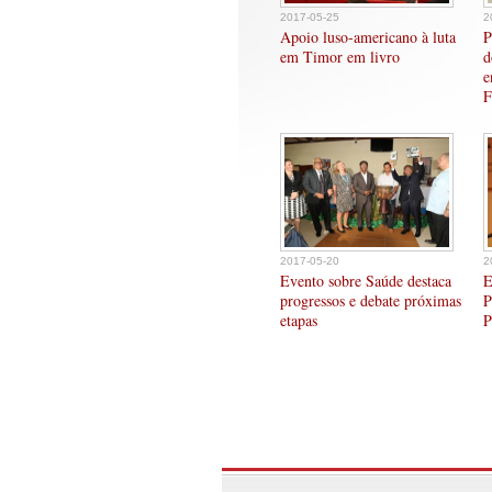
2017-05-25
2
Apoio luso-americano à luta
P
em Timor em livro
d
e
F
2017-05-20
2
Evento sobre Saúde destaca
E
progressos e debate próximas
P
etapas
P