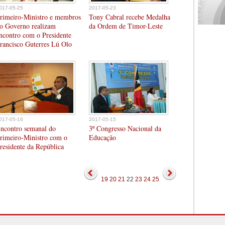
017-05-25
2017-05-23
rimeiro-Ministro e membros
Tony Cabral recebe Medalha
o Governo realizam
da Ordem de Timor-Leste
ncontro com o Presidente
rancisco Guterres Lú Olo
017-05-16
2017-05-15
ncontro semanal do
3º Congresso Nacional da
rimeiro-Ministro com o
Educação
residente da República
19
20
21
22
23
24
25