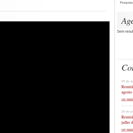
Pesquisa
Ag
Sem resul
Co
05 de a
Reuniã
agosto
ver mai
29 de j
Reuniã
julho 
ver mai