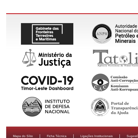
Mapa do Sítio
Ficha Técnica
Ligações Institucionais
Sugestõ