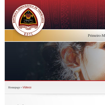
Primeiro-Mi
Homepage
›
Vídeos