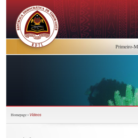
Primeiro-Mi
Homepage
›
Vídeos