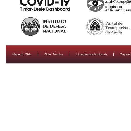
Mapa do Sítio
Ficha Técnica
Ligações Institucionais
Sugestõ