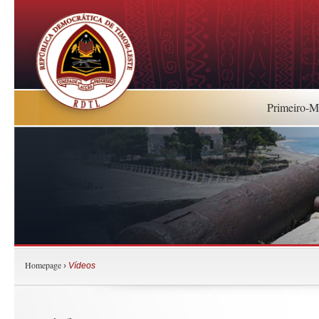
Primeiro-Mi
Homepage
›
Vídeos