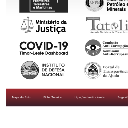
Mapa do Sítio
Ficha Técnica
Ligações Institucionais
Sugestõ