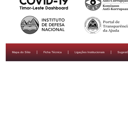
Mapa do Sítio
Ficha Técnica
Ligações Institucionais
Sugestõ