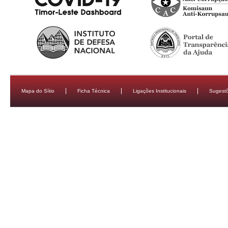
Mapa do Sítio
Ficha Técnica
Ligações Institucionais
Sugestõ