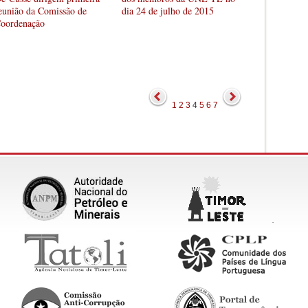
eunião da Comissão de
dia 24 de julho de 2015
oordenação
1
2
3
4
5
6
7