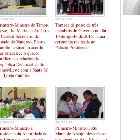
015-08-14
2015-08-10
rimeiro-Ministro de Timor-
Tomada de posse de três
este, Rui Maria de Araújo, e
membros do Governo no dia
 Cardeal Secretário de
10 de agosto de 2015, numa
stado do Vaticano, Pietro
cerimónia realizada no
arolin, assinam o acordo
Palácio Presidencial
ue estabelece o quadro
urídico das relações da
epública Democrática de
imor-Leste com a Santa Sé
 a Igreja Católica
015-07-27
2015-07-24
rimeiro-Ministro e
Primeiro-Ministro , Rui
residente da Autoridade de
Maria de Araújo, despede-se
e-Cusse dirigem primeira
dos membros da UNE-TL no