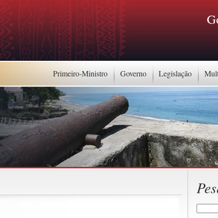
G
Primeiro-Ministro
Governo
Legislação
Mul
Pes