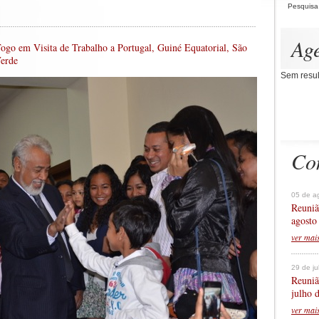
Pesquisa
Ag
Togo em Visita de Trabalho a Portugal, Guiné Equatorial, São
Verde
Sem resul
Co
05 de a
Reuniã
agosto
ver mai
29 de j
Reuniã
julho 
ver mai