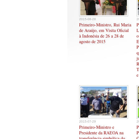
2015-08-28
2
Primeiro-Ministro, Rui Maria
P
de Araújo, em Visita Oficial
L
à Indonésia de 26 a 28 de
o
agosto de 2015
E
P
q
j
R
T
e
2015-07-29
2
Primeiro-Ministro e
P
Presidente da RAEOA na
P
transferência simbólica do
O