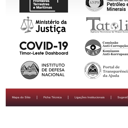
Mapa do Sítio
Ficha Técnica
Ligações Institucionais
Sugestõ