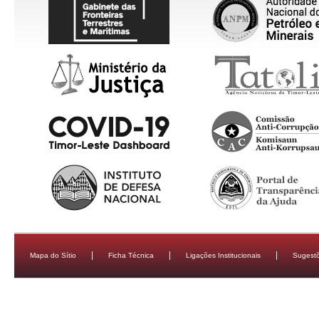
Mapa do Sítio
Ficha Técnica
Ligações Institucionais
Sugestõ