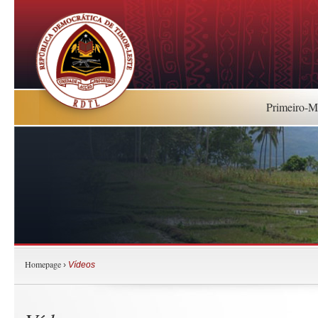
Primeiro-Mi
Homepage
›
Vídeos