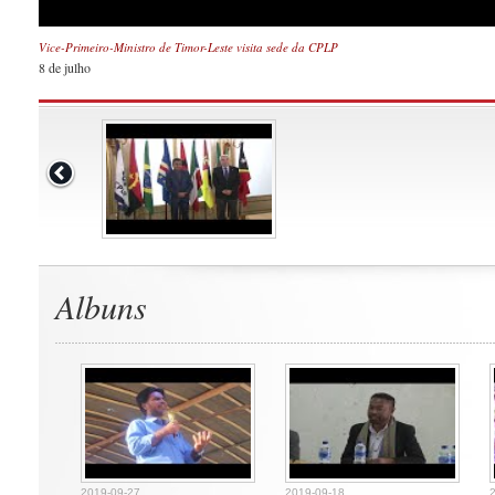
Vice-Primeiro-Ministro de Timor-Leste visita sede da CPLP
8 de julho
Albuns
2019-09-27
2019-09-18