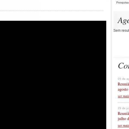
Pesquisa
Ag
Sem resul
Co
05 de a
Reuniã
agosto
ver mai
29 de j
Reuniã
julho 
ver mai