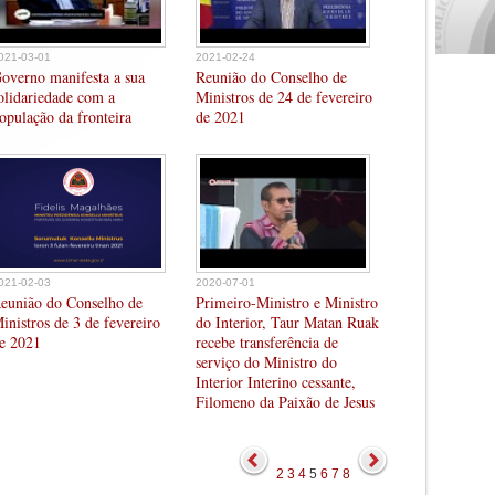
021-03-01
2021-02-24
overno manifesta a sua
Reunião do Conselho de
olidariedade com a
Ministros de 24 de fevereiro
opulação da fronteira
de 2021
021-02-03
2020-07-01
eunião do Conselho de
Primeiro-Ministro e Ministro
inistros de 3 de fevereiro
do Interior, Taur Matan Ruak
e 2021
recebe transferência de
serviço do Ministro do
Interior Interino cessante,
Filomeno da Paixão de Jesus
2
3
4
5
6
7
8