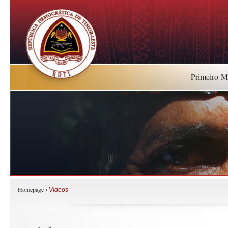
Primeiro-Mi
Homepage
›
Vídeos