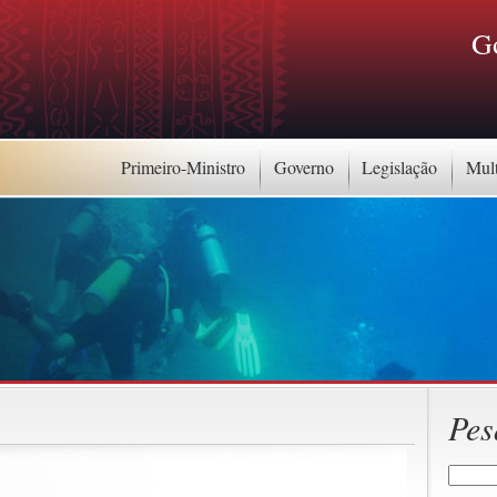
G
Primeiro-Ministro
Governo
Legislação
Mul
Pes