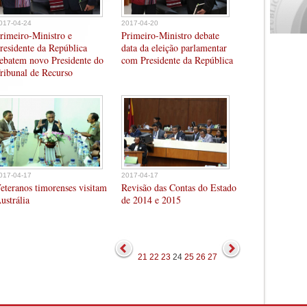
017-04-24
2017-04-20
rimeiro-Ministro e
Primeiro-Ministro debate
residente da República
data da eleição parlamentar
ebatem novo Presidente do
com Presidente da República
ribunal de Recurso
017-04-17
2017-04-17
eteranos timorenses visitam
Revisão das Contas do Estado
ustrália
de 2014 e 2015
21
22
23
24
25
26
27