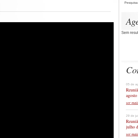
Pesquisa
Ag
Sem resul
Co
05 de a
Reuniã
agosto
ver mai
29 de j
Reuniã
julho 
ver mai