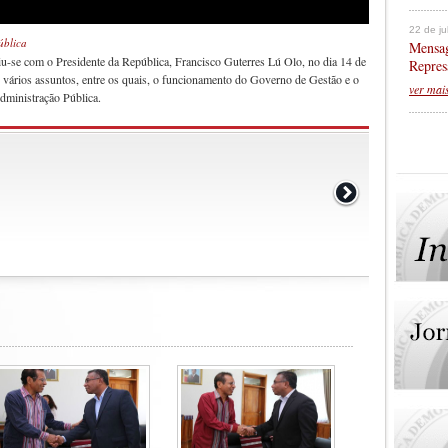
22 de j
ública
Mensag
u-se com o Presidente da República, Francisco Guterres Lú Olo, no dia 14 de
Repres
 vários assuntos, entre os quais, o funcionamento do Governo de Gestão e o
ver mai
dministração Pública.