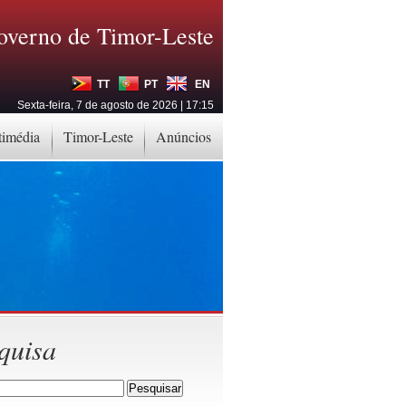
overno de Timor-Leste
TT
PT
EN
Sexta-feira, 7 de agosto de 2026 | 17:15
timédia
Timor-Leste
Anúncios
quisa