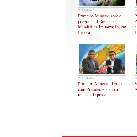
2017-04-24
2
Primeiro-Ministro abre o
P
programa da Semana
P
Mundial da Imunização, em
d
Becora
T
2017-04-19
2
Primeiro-Ministro debate
V
com Presidente eleito a
A
tomada de posse