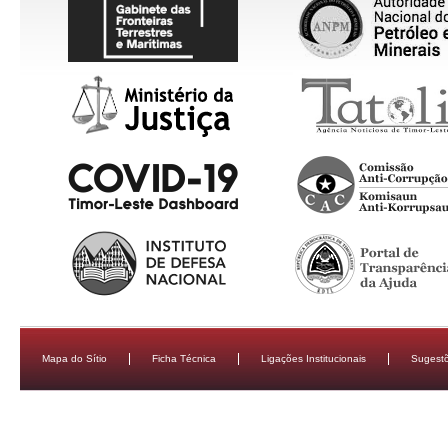
Mapa do Sítio
Ficha Técnica
Ligações Institucionais
Sugestõ