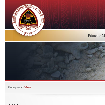
Primeiro-Mi
Homepage
›
Vídeos