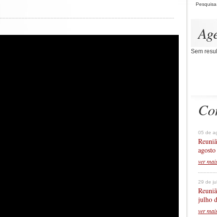
Pesquisa
Ag
Sem resul
Co
05 de a
Reuniã
agosto
ver mai
29 de j
Reuniã
julho 
ver mai