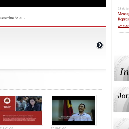
22 de j
Mensag
de setembro de 2017.
Repres
ver mai
019-01-08
2018-11-30