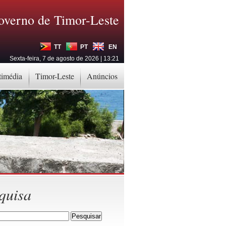
overno de Timor-Leste
TT
PT
EN
Sexta-feira, 7 de agosto de 2026 | 13:21
timédia
Timor-Leste
Anúncios
quisa