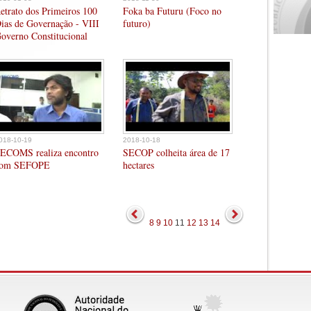
etrato dos Primeiros 100
Foka ba Futuru (Foco no
ias de Governação - VIII
futuro)
overno Constitucional
018-10-19
2018-10-18
ECOMS realiza encontro
SECOP colheita área de 17
om SEFOPE
hectares
8
9
10
11
12
13
14