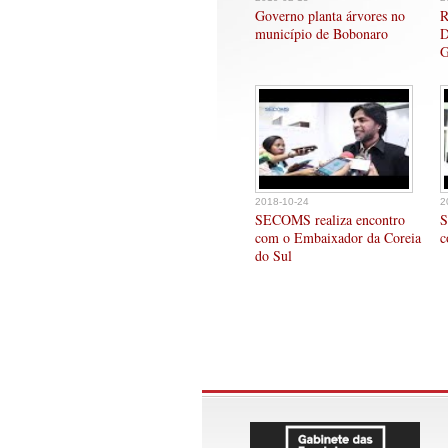
Governo planta árvores no
R
município de Bobonaro
D
G
2018-10-24
2
SECOMS realiza encontro
S
com o Embaixador da Coreia
c
do Sul