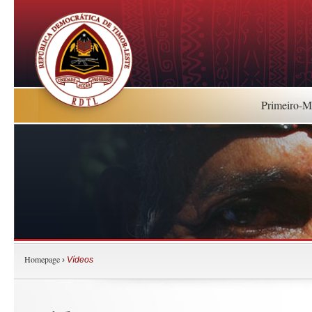
Primeiro-Mi
Homepage
›
Vídeos