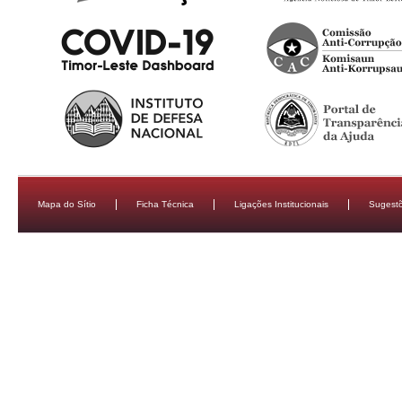
Mapa do Sítio
Ficha Técnica
Ligações Institucionais
Sugestõ