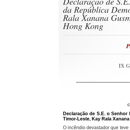
Declaração de S.E.
da República Demo
Rala Xanana Gusmã
Hong Kong
P
IX G
..............................................
C
Declaração de S.E. o Senhor 
Timor-Leste, Kay Rala Xanan
O incêndio devastador que teve