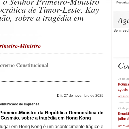
 o Senhor Primeiro-Ministro
Pesquisa
crática de Timor-Leste, Kay
o, sobre a tragédia em
Ag
Sem resul
rimeiro-Ministro
Co
overno Constitucional
05 de a
...............................................................................
Reuniã
agosto
ver mai
Díli, 27 de novembro de 2025
omunicado de Imprensa
29 de j
Primeiro-Ministro da República Democrática de
Reuniã
a Gusmão, sobre a tragédia em Hong Kong
julho 
ver mai
 lugar em Hong Kong é um acontecimento trágico e