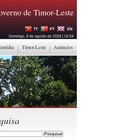
overno de Timor-Leste
TT
PT
EN
Domingo, 9 de agosto de 2026 | 16:54
timédia
Timor-Leste
Anúncios
quisa