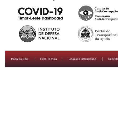
Mapa do Sítio
Ficha Técnica
Ligações Institucionais
Sugestõ