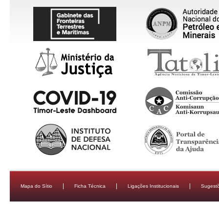
Mapa do Sítio
Ficha Técnica
Ligações Institucionais
Sugestõ