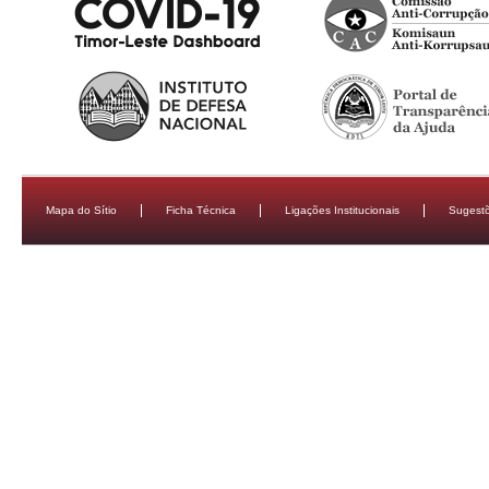
Mapa do Sítio
Ficha Técnica
Ligações Institucionais
Sugestõ