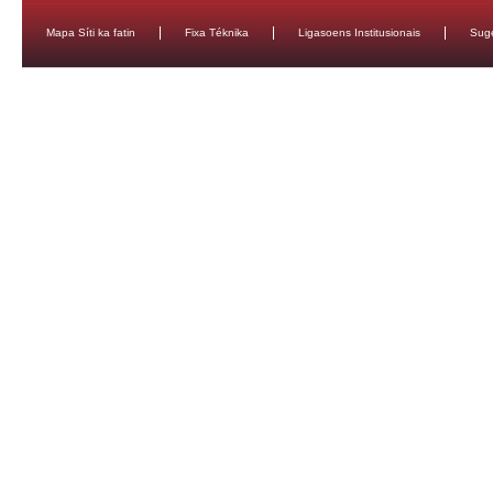
Mapa Síti ka fatin
Fixa Téknika
Ligasoens Institusionais
Sug