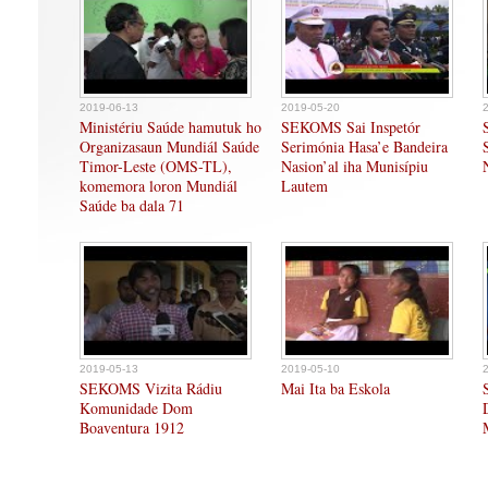
2019-06-13
2019-05-20
Ministériu Saúde hamutuk ho
SEKOMS Sai Inspetór
Organizasaun Mundiál Saúde
Serimónia Hasa’e Bandeira
Timor-Leste (OMS-TL),
Nasion’al iha Munisípiu
komemora loron Mundiál
Lautem
Saúde ba dala 71
2019-05-13
2019-05-10
SEKOMS Vizita Rádiu
Mai Ita ba Eskola
Komunidade Dom
Boaventura 1912