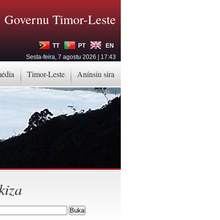
Governu Timor-Leste
TT
PT
EN
Sesta-feira, 7 agostu 2026 | 17:43
média
Timor-Leste
Anínsiu sira
kiza