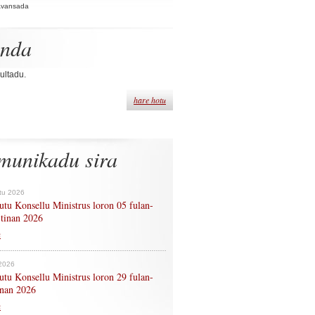
Avansada
enda
ultadu.
hare hotu
munikadu sira
tu 2026
tu Konsellu Ministrus loron 05 fulan-
 tinan 2026
n
 2026
tu Konsellu Ministrus loron 29 fulan-
tinan 2026
n