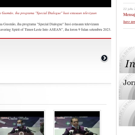
22 jullu
a Gusmão, iha programa "Special Dialogue" husi estasaun televizaun
Mensaj
hare ta
na Gusmão, iha programa "Special Dialogue" husi estasaun televizaun
vering Spirit of Timor-Leste Into ASEAN”, iha loron 9 fulan setembru 2023.