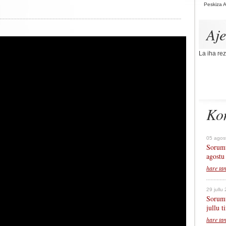
Peskiza 
Aj
La iha rez
Ko
05 agos
Sorumu
agostu
hare ta
29 jullu
Sorumu
jullu 
hare ta