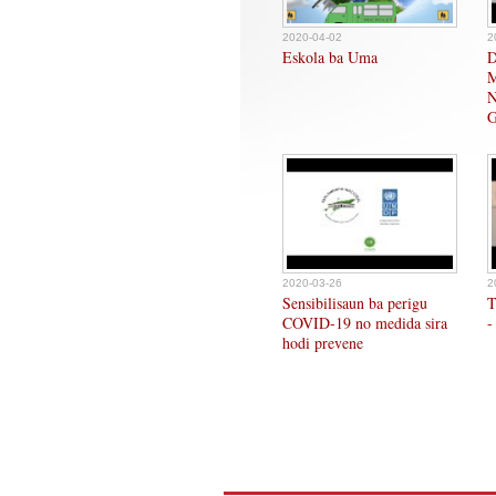
2020-04-02
2
Eskola ba Uma
D
M
N
G
2020-03-26
2
Sensibilisaun ba perigu
T
COVID-19 no medida sira
-
hodi prevene