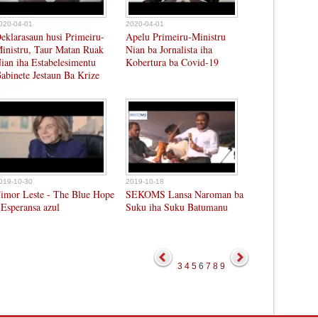
020-04-01
2020-04-01
eklarasaun husi Primeiru-
Apelu Primeiru-Ministru
inistru, Taur Matan Ruak
Nian ba Jornalista iha
ian iha Estabelesimentu
Kobertura ba Covid-19
abinete Jestaun Ba Krize
019-10-30
2019-10-18
imor Leste - The Blue Hope
SEKOMS Lansa Naroman ba
 Esperansa azul
Suku iha Suku Batumanu
3
4
5
6
7
8
9